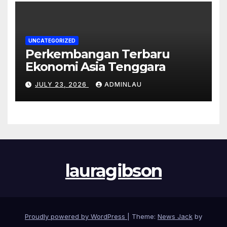
UNCATEGORIZED
Perkembangan Terbaru
Ekonomi Asia Tenggara
JULY 23, 2026
ADMINLAU
lauragibson
Proudly powered by WordPress
|
Theme:
News Jack
by