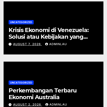
UNCATEGORIZED
Krisis Ekonomi di Venezuela:
Solusi atau Kebijakan yang
Gagal?
AUGUST 7, 2026
ADMINLAU
UNCATEGORIZED
Perkembangan Terbaru
Ekonomi Australia
AUGUST 2, 2026
ADMINLAU