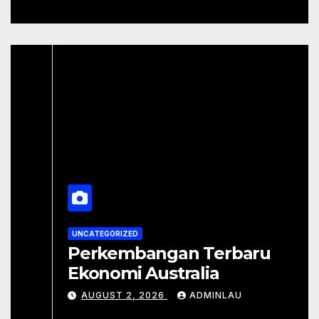
UNCATEGORIZED
Krisis Ekonomi di Venezuela:
Solusi atau Kebijakan yang
Gagal?
AUGUST 7, 2026
ADMINLAU