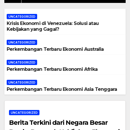
UNCATEGORIZED
Krisis Ekonomi di Venezuela: Solusi atau
Kebijakan yang Gagal?
UNCATEGORIZED
Perkembangan Terbaru Ekonomi Australia
UNCATEGORIZED
Perkembangan Terbaru Ekonomi Afrika
UNCATEGORIZED
Perkembangan Terbaru Ekonomi Asia Tenggara
UNCATEGORIZED
Berita Terkini dari Negara Besar