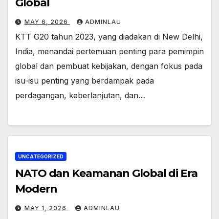
Global
MAY 6, 2026
ADMINLAU
KTT G20 tahun 2023, yang diadakan di New Delhi,
India, menandai pertemuan penting para pemimpin
global dan pembuat kebijakan, dengan fokus pada
isu-isu penting yang berdampak pada
perdagangan, keberlanjutan, dan…
UNCATEGORIZED
NATO dan Keamanan Global di Era
Modern
MAY 1, 2026
ADMINLAU