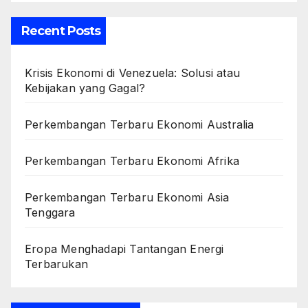
Recent Posts
Krisis Ekonomi di Venezuela: Solusi atau
Kebijakan yang Gagal?
Perkembangan Terbaru Ekonomi Australia
Perkembangan Terbaru Ekonomi Afrika
Perkembangan Terbaru Ekonomi Asia
Tenggara
Eropa Menghadapi Tantangan Energi
Terbarukan