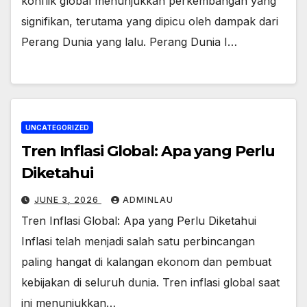
konflik global menunjukkan perkembangan yang
signifikan, terutama yang dipicu oleh dampak dari
Perang Dunia yang lalu. Perang Dunia I…
UNCATEGORIZED
Tren Inflasi Global: Apa yang Perlu
Diketahui
JUNE 3, 2026
ADMINLAU
Tren Inflasi Global: Apa yang Perlu Diketahui
Inflasi telah menjadi salah satu perbincangan
paling hangat di kalangan ekonom dan pembuat
kebijakan di seluruh dunia. Tren inflasi global saat
ini menunjukkan…