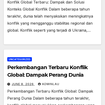
Konflik Global Terbaru: Dampak dan Solusi
Konteks Global Konflik Dalam beberapa tahun
terakhir, dunia telah menyaksikan meningkatnya
konflik yang mengganggu stabilitas regional dan
global. Konflik seperti yang terjadi di Ukraina,…
UNCATEGORIZED
Perkembangan Terbaru Konflik
Global: Dampak Perang Dunia
JUNE 8, 2026
ADMINLAU
Perkembangan Terbaru Konflik Global: Dampak
Perang Dunia Dalam beberapa tahun terakhir,