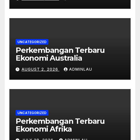
UNCATEGORIZED
Perkembangan Terbaru
Ekonomi Australia
AUGUST 2, 2026
ADMINLAU
UNCATEGORIZED
Perkembangan Terbaru
Ekonomi Afrika