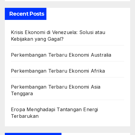
Recent Posts
Krisis Ekonomi di Venezuela: Solusi atau
Kebijakan yang Gagal?
Perkembangan Terbaru Ekonomi Australia
Perkembangan Terbaru Ekonomi Afrika
Perkembangan Terbaru Ekonomi Asia
Tenggara
Eropa Menghadapi Tantangan Energi
Terbarukan