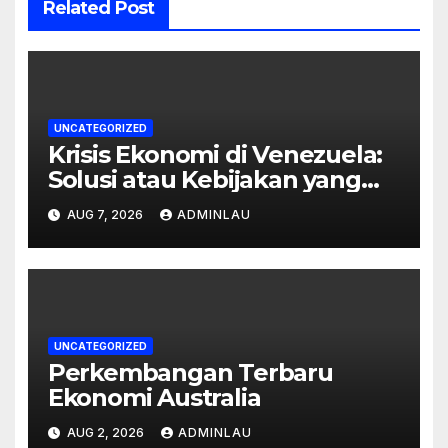
Related Post
UNCATEGORIZED
Krisis Ekonomi di Venezuela:
Solusi atau Kebijakan yang
Gagal?
AUG 7, 2026
ADMINLAU
UNCATEGORIZED
Perkembangan Terbaru
Ekonomi Australia
AUG 2, 2026
ADMINLAU