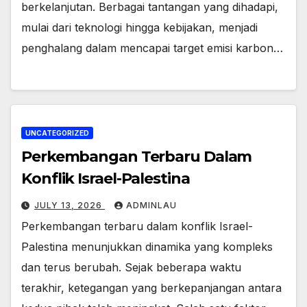
berkelanjutan. Berbagai tantangan yang dihadapi,
mulai dari teknologi hingga kebijakan, menjadi
penghalang dalam mencapai target emisi karbon…
UNCATEGORIZED
Perkembangan Terbaru Dalam
Konflik Israel-Palestina
JULY 13, 2026
ADMINLAU
Perkembangan terbaru dalam konflik Israel-
Palestina menunjukkan dinamika yang kompleks
dan terus berubah. Sejak beberapa waktu
terakhir, ketegangan yang berkepanjangan antara