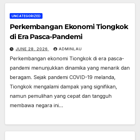
UNCATEGORIZED
Perkembangan Ekonomi Tiongkok
di Era Pasca-Pandemi
JUNE 28, 2026
ADMINLAU
Perkembangan ekonomi Tiongkok di era pasca-
pandemi menunjukkan dinamika yang menarik dan
beragam. Sejak pandemi COVID-19 melanda,
Tiongkok mengalami dampak yang signifikan,
namun pemulihan yang cepat dan tangguh
membawa negara ini…