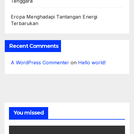
Tenggara
Eropa Menghadapi Tantangan Energi
Terbarukan
Recent Comments
A WordPress Commenter
on
Hello world!
You missed