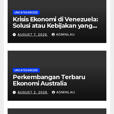
UNCATEGORIZED
Krisis Ekonomi di Venezuela:
Solusi atau Kebijakan yang
Gagal?
AUGUST 7, 2026
ADMINLAU
UNCATEGORIZED
Perkembangan Terbaru
Ekonomi Australia
AUGUST 2, 2026
ADMINLAU