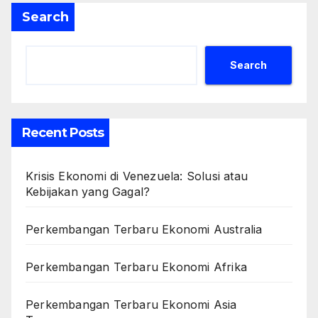
Search
Search
Recent Posts
Krisis Ekonomi di Venezuela: Solusi atau
Kebijakan yang Gagal?
Perkembangan Terbaru Ekonomi Australia
Perkembangan Terbaru Ekonomi Afrika
Perkembangan Terbaru Ekonomi Asia