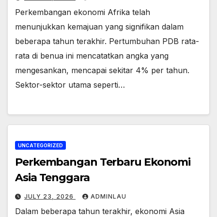
Perkembangan ekonomi Afrika telah
menunjukkan kemajuan yang signifikan dalam
beberapa tahun terakhir. Pertumbuhan PDB rata-
rata di benua ini mencatatkan angka yang
mengesankan, mencapai sekitar 4% per tahun.
Sektor-sektor utama seperti…
UNCATEGORIZED
Perkembangan Terbaru Ekonomi
Asia Tenggara
JULY 23, 2026
ADMINLAU
Dalam beberapa tahun terakhir, ekonomi Asia