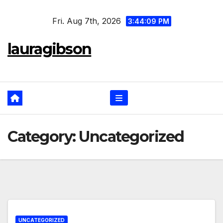
Skip
Fri. Aug 7th, 2026
to
3:44:10 PM
content
lauragibson
Category:
Uncategorized
UNCATEGORIZED