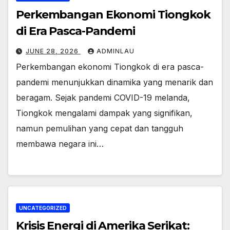
Perkembangan Ekonomi Tiongkok
di Era Pasca-Pandemi
JUNE 28, 2026
ADMINLAU
Perkembangan ekonomi Tiongkok di era pasca-
pandemi menunjukkan dinamika yang menarik dan
beragam. Sejak pandemi COVID-19 melanda,
Tiongkok mengalami dampak yang signifikan,
namun pemulihan yang cepat dan tangguh
membawa negara ini…
UNCATEGORIZED
Krisis Energi di Amerika Serikat: