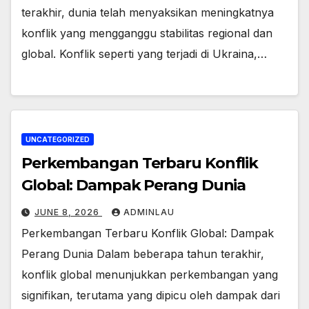
terakhir, dunia telah menyaksikan meningkatnya
konflik yang mengganggu stabilitas regional dan
global. Konflik seperti yang terjadi di Ukraina,…
UNCATEGORIZED
Perkembangan Terbaru Konflik
Global: Dampak Perang Dunia
JUNE 8, 2026
ADMINLAU
Perkembangan Terbaru Konflik Global: Dampak
Perang Dunia Dalam beberapa tahun terakhir,
konflik global menunjukkan perkembangan yang
signifikan, terutama yang dipicu oleh dampak dari