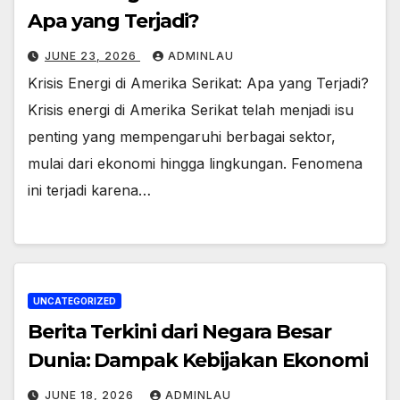
Apa yang Terjadi?
JUNE 23, 2026
ADMINLAU
Krisis Energi di Amerika Serikat: Apa yang Terjadi?
Krisis energi di Amerika Serikat telah menjadi isu
penting yang mempengaruhi berbagai sektor,
mulai dari ekonomi hingga lingkungan. Fenomena
ini terjadi karena…
UNCATEGORIZED
Berita Terkini dari Negara Besar
Dunia: Dampak Kebijakan Ekonomi
JUNE 18, 2026
ADMINLAU