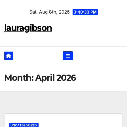
Skip
Sat. Aug 8th, 2026
to
3:40:34 PM
content
lauragibson
Month:
April 2026
UNCATEGORIZED