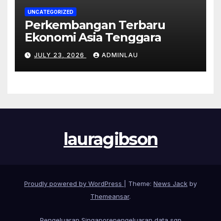
UNCATEGORIZED
Perkembangan Terbaru
Ekonomi Asia Tenggara
JULY 23, 2026
ADMINLAU
lauragibson
Proudly powered by WordPress
|
Theme:
News Jack
by
Themeansar
.
Pengeluaran Singapore
pengeluaran data sgp