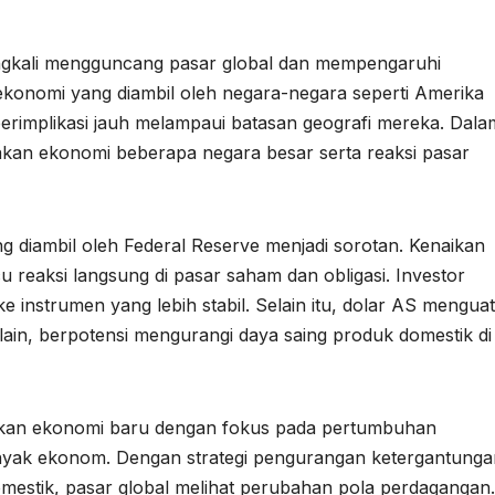
eringkali mengguncang pasar global dan mempengaruhi
konomi yang diambil oleh negara-negara seperti Amerika
 berimplikasi jauh melampaui batasan geografi mereka. Dala
ijakan ekonomi beberapa negara besar serta reaksi pasar
ng diambil oleh Federal Reserve menjadi sorotan. Kenaikan
 reaksi langsung di pasar saham dan obligasi. Investor
i ke instrumen yang lebih stabil. Selain itu, dolar AS menguat
ain, berpotensi mengurangi daya saing produk domestik di
ijakan ekonomi baru dengan fokus pada pertumbuhan
anyak ekonom. Dengan strategi pengurangan ketergantunga
estik, pasar global melihat perubahan pola perdagangan.