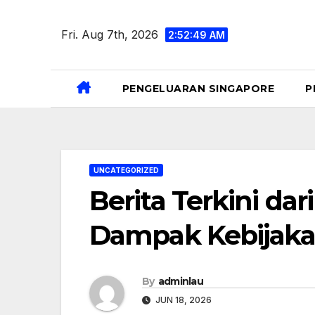
Skip
to
Fri. Aug 7th, 2026
2:52:49 AM
content
PENGELUARAN SINGAPORE
P
UNCATEGORIZED
Berita Terkini dar
Dampak Kebijak
By
adminlau
JUN 18, 2026