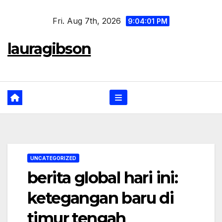
Skip
Fri. Aug 7th, 2026
to
9:04:01 PM
content
lauragibson
UNCATEGORIZED
berita global hari ini:
ketegangan baru di
timur tengah