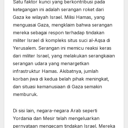
Satu faktor kunci yang berkontribusi pada
ketegangan ini adalah serangan roket dari
Gaza ke wilayah Israel. Milisi Hamas, yang
menguasai Gaza, mengklaim bahwa serangan
mereka sebagai respon terhadap tindakan
militer Israel di kompleks situs suci al-Aqsa di
Yerusalem. Serangan ini memicu reaksi keras
dari militer Israel, yang melakukan serangkaian
serangan udara yang menargetkan
infrastruktur Hamas. Akibatnya, jumlah
korban jiwa di kedua belah pihak meningkat,
dan situasi kemanusiaan di Gaza semakin
memburuk.
Di sisi lain, negara-negara Arab seperti
Yordania dan Mesir telah mengeluarkan
pernyataan mengecam tindakan Israel. Mereka