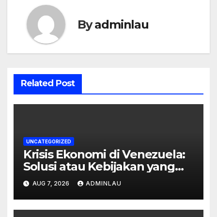
By
adminlau
Related Post
UNCATEGORIZED
Krisis Ekonomi di Venezuela:
Solusi atau Kebijakan yang
Gagal?
AUG 7, 2026
ADMINLAU