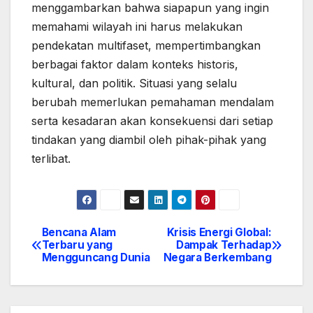
menggambarkan bahwa siapapun yang ingin
memahami wilayah ini harus melakukan
pendekatan multifaset, mempertimbangkan
berbagai faktor dalam konteks historis,
kultural, dan politik. Situasi yang selalu
berubah memerlukan pemahaman mendalam
serta kesadaran akan konsekuensi dari setiap
tindakan yang diambil oleh pihak-pihak yang
terlibat.
Bencana Alam
Krisis Energi Global:
Post
Terbaru yang
Dampak Terhadap
Mengguncang Dunia
Negara Berkembang
navigation