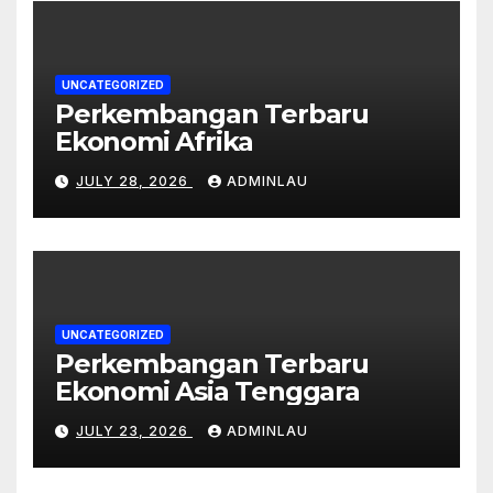
UNCATEGORIZED
Perkembangan Terbaru
Ekonomi Afrika
JULY 28, 2026
ADMINLAU
UNCATEGORIZED
Perkembangan Terbaru
Ekonomi Asia Tenggara
JULY 23, 2026
ADMINLAU