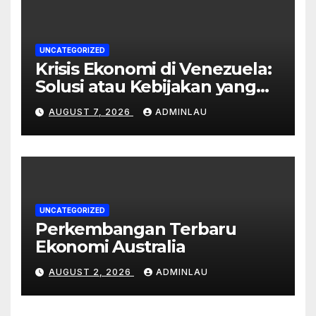
UNCATEGORIZED
Krisis Ekonomi di Venezuela:
Solusi atau Kebijakan yang
Gagal?
AUGUST 7, 2026
ADMINLAU
UNCATEGORIZED
Perkembangan Terbaru
Ekonomi Australia
AUGUST 2, 2026
ADMINLAU