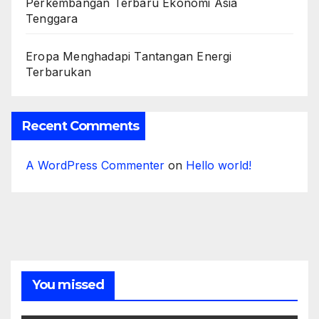
Perkembangan Terbaru Ekonomi Asia
Tenggara
Eropa Menghadapi Tantangan Energi
Terbarukan
Recent Comments
A WordPress Commenter
on
Hello world!
You missed