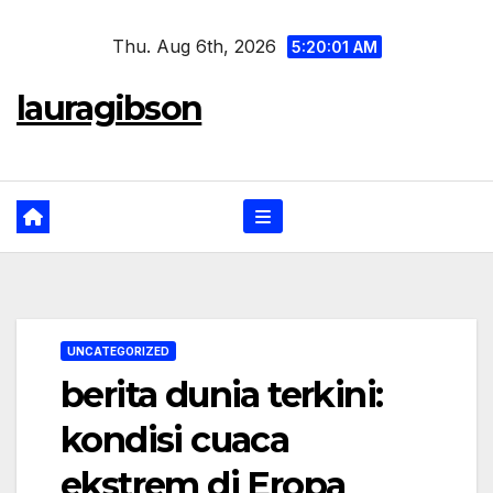
Skip
Thu. Aug 6th, 2026
to
5:20:02 AM
content
lauragibson
UNCATEGORIZED
berita dunia terkini:
kondisi cuaca
ekstrem di Eropa